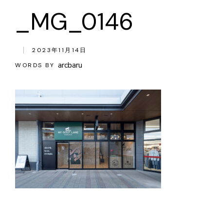
_MG_0146
2023年11月14日
arcbaru
WORDS BY