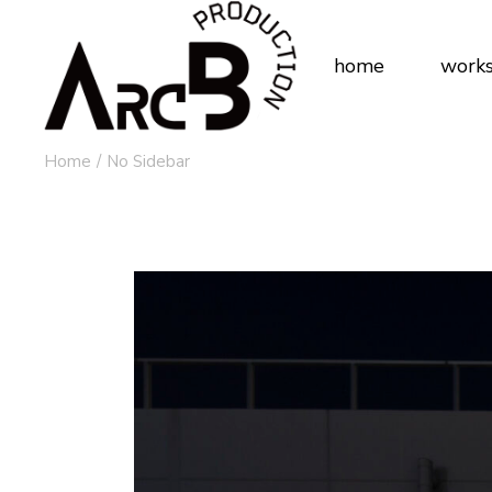
home
work
Home
No Sidebar